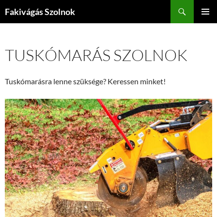
Kilépés
Keresés
Fakivágás Szolnok
a
ELSŐDL
tartalomba
MENÜ
TUSKÓMARÁS SZOLNOK
Tuskómarásra lenne szüksége? Keressen minket!